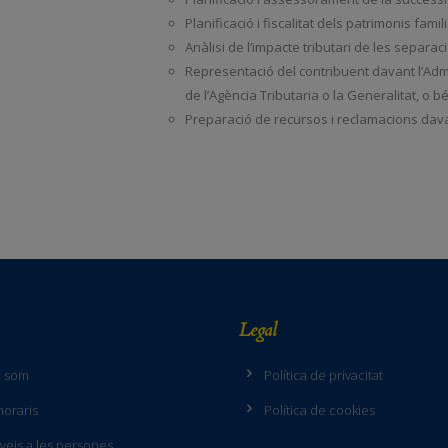
Planificació i fiscalitat dels patrimonis fami
Anàlisi de l’impacte tributari de les separaci
Representació del contribuent davant l’Admi
de l’Agència Tributaria o la Generalitat, o 
Preparació de recursos i reclamacions davan
Legal
i som
Política de privacitat
oraris
Política de cookies
veis a les persones