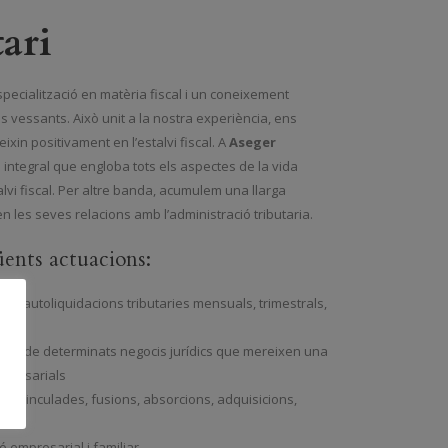
tari
specialització en matèria fiscal i un coneixement
s vessants. Això unit a la nostra experiència, ens
ixin positivament en l’estalvi fiscal. A
Aseger
ó integral que engloba tots els aspectes de la vida
lvi fiscal. Per altre banda, acumulem una llarga
n les seves relacions amb l’administració tributaria.
üents actuacions:
s autoliquidacions tributaries mensuals, trimestrals,
iscal de determinats negocis jurídics que mereixen una
empresarials
ons vinculades, fusions, absorcions, adquisicions,
ital
ó empresarial i familiar