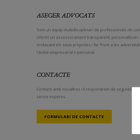
ASEGER ADVOCATS
Som un equip multidisciplinari de professionals de conf
oferim un assessorament transparent, personalitzat i 
endavant els seus projectes i fer front a les adversitats
l’àmbit empresarial o personal.
CONTACTE
Contacti amb nosaltres i li respondrem de seguida. S
sense esperes.
FORMULARI DE CONTACTE