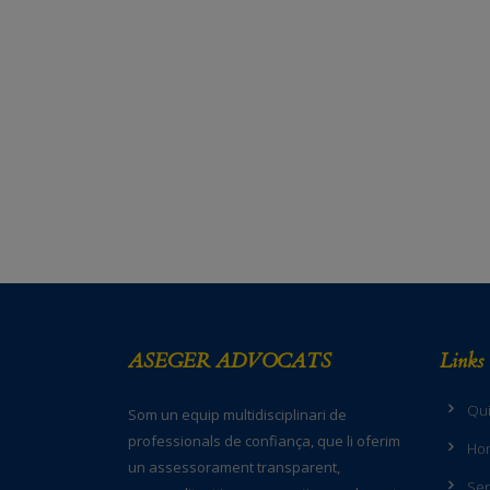
ASEGER ADVOCATS
Links
Qu
Som un equip multidisciplinari de
professionals de confiança, que li oferim
Hon
un assessorament transparent,
Ser