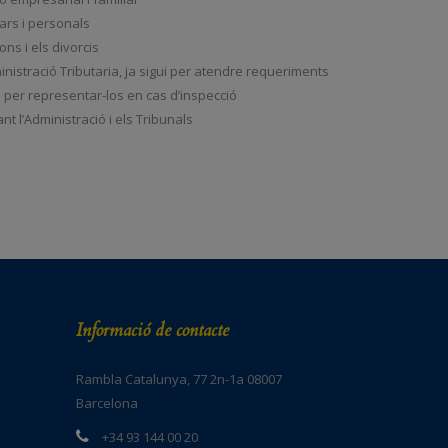
liars i personals
ons i els divorcis
nistració Tributaria, ja sigui per atendre requeriments
bé per representar-los en cas d’inspecció
t l’Administració i els Tribunals
Informació de contacte
Rambla Catalunya, 77 2n-1a 08007
Barcelona
+34 93 144 00 20