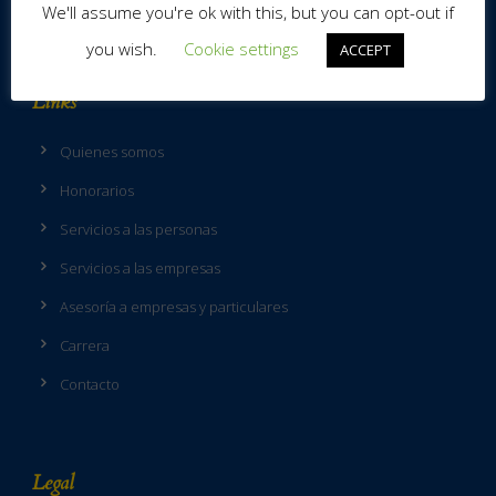
We'll assume you're ok with this, but you can opt-out if
you wish.
Cookie settings
ACCEPT
Links
Quienes somos
Honorarios
Servicios a las personas
Servicios a las empresas
Asesoría a empresas y particulares
Carrera
Contacto
Legal