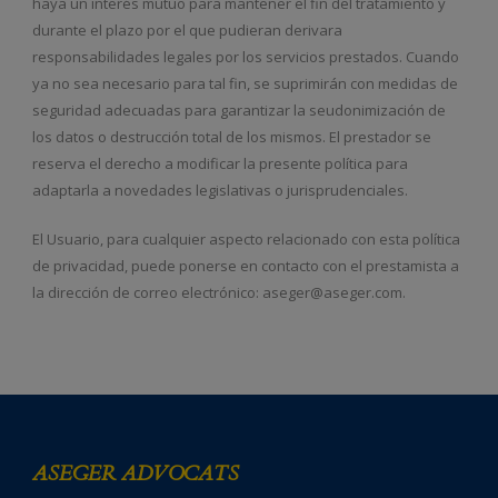
haya un interés mutuo para mantener el fin del tratamiento y
durante el plazo por el que pudieran derivara
responsabilidades legales por los servicios prestados. Cuando
ya no sea necesario para tal fin, se suprimirán con medidas de
seguridad adecuadas para garantizar la seudonimización de
los datos o destrucción total de los mismos. El prestador se
reserva el derecho a modificar la presente política para
adaptarla a novedades legislativas o jurisprudenciales.
El Usuario, para cualquier aspecto relacionado con esta política
de privacidad, puede ponerse en contacto con el prestamista a
la dirección de correo electrónico: aseger@aseger.com.
ASEGER ADVOCATS