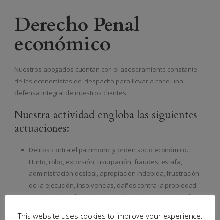
Derecho Penal
económico
Nuestros abogados cuentan con el asesoramiento constante
de los economistas del despacho para llevar a cabo una
defensa integral de nuestros clientes.
Nuestra actividad engloba las siguientes
actuaciones:
Delitos contra el patrimonio y orden socio económico.
Hurto, robo, extorsión, usurpación, fraudes; estafa,
administración desleal, apropiación indebida, frustración
de la ejecución, insolvencias, daños contra la propiedad
intelectual e industrial, corrupción en los negocios, delitos
societarios y blanqueo de capitales, etc.
This website uses cookies to improve your experience.